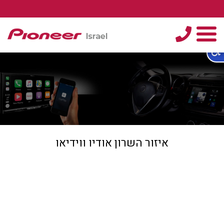
טלפון
תפריט
איזור השרון אודיו ווידיאו