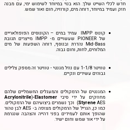
חדש לכלי השייט שלך. הוא בנוי במיוחד לשימוש ימי, עם מבנה
חזק ועמיד במיוחד, דוחה מים, קורוזיה, חום ואור שמש.
קונוס IMPP עמיד במים – הקונוסים הפופולאריים
של PIONEER שעשויים מ- IMPP מייצרים תגובת
Mid-Bass נהדרת ובנוסף, דוחה השפעות של מים
המלוחים, לחות, וחום גבוה.
טוויטר 1-1/8 עם נוזל מגנטי - טוויטר זה מספק צלילים
גבוהים עשירים ונקיים.
המגנטים של הרמקולים והמעגלים החשמליים שלהם
מחוזקים על ידי סיבי
-Elastomer
)
Acrylonitrile
Styrene
AES) וכך נשמרים ביצועיהם של הרמקולים.
כמו כן, הגריל של הרמקולים מצופה ב- AES לבן טהור
שהופך אותם לעמידים בפני דהייה והצהבה שנגרמת
על ידי אור שמש וחום ישיר.