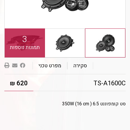
3
תמונות נוספות
שלחו
סקירה
מפרט טכני
לחבר
620
TS-A1600C
₪
סט קומפוננט 6.5 ( 350W (16 cm