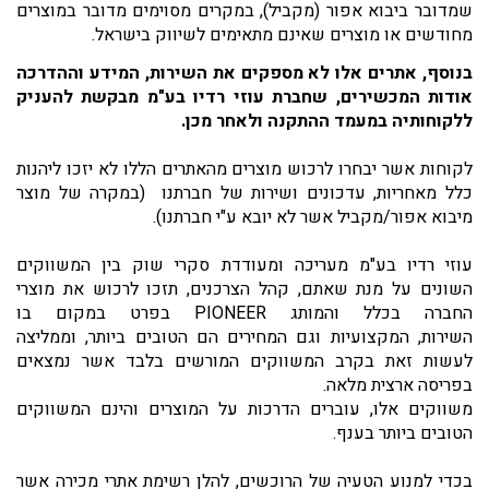
שמדובר ביבוא אפור (מקביל), במקרים מסוימים מדובר במוצרים
מחודשים או מוצרים שאינם מתאימים לשיווק בישראל.
בנוסף, אתרים אלו לא מספקים את השירות, המידע וההדרכה
אודות המכשירים, שחברת עוזי רדיו בע"מ מבקשת להעניק
ללקוחותיה במעמד ההתקנה ולאחר מכן.
לקוחות אשר יבחרו לרכוש מוצרים מהאתרים הללו לא יזכו ליהנות
כלל מאחריות, עדכונים ושירות של חברתנו (במקרה של מוצר
מיבוא אפור/מקביל אשר לא יובא ע"י חברתנו).
עוזי רדיו בע"מ מעריכה ומעודדת סקרי שוק בין המשווקים
השונים על מנת שאתם, קהל הצרכנים, תזכו לרכוש את מוצרי
החברה בכלל והמותג PIONEER בפרט במקום בו
השירות,
המקצועיות וגם המחירים הם הטובים ביותר, וממליצה
לעשות זאת בקרב המשווקים המורשים בלבד אשר נמצאים
בפריסה ארצית מלאה.
משווקים אלו, עוברים הדרכות על המוצרים והינם המשווקים
הטובים ביותר בענף.
בכדי למנוע הטעיה של הרוכשים, להלן רשימת אתרי מכירה אשר