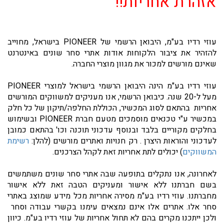
אזהרת אחריות!!
עוזי רדיו בע"מ, היבואן הרשמי של PIONEER בישראל, מחוייב
להזהיר את ציבור הלקוחות אודות אתרי סחר שונים באינטרנט
שאינם מורשים למכור את מגוון מוצרי החברה.
עוזי רדיו בע"מ הינה היבואן הרשמי בישראל למוצרי PIONEER
מעל ל-20 שנה. כיבואן הרשמי, אנו מעניקים למשווקים המורשים
אחריות בהתאם לסוג המכשיר, הכוללת החלפה/תיקון של כל חלק
במכשיר ע"י טכנאים מוסמכים מטעם חברת PIONEER ובשימוש
בחלקים מקוריים בלבד ובנוסף עדכוני תוכנה וכו' בהתאם כמובן
לעדכוני והוראות היצרן . רק חנויות ואתרים מורשים (להלן:
רשימת
המשווקים
) יכולים לתת אחריות זאת לקהל הצרכנים.
לאחרונה, אנו נתקלים בתופעה שבה אתרי סחר שונים משתמשים
בשם חברתנו ללא אישור ומעניקים הטבה זאת ללא אישור
מחברתנו. עוזי רדיו בע"מ מסירה אחריות מכל מידע שמוצג באתרי
סחר אלו. אתרים אלו אינם נמצאים עימנו בקשרי עבודה וסחר
ולכן ייתכנו מקרים בהם לא תחול אחריות של עוזי רדיו בע"מ. כיוון